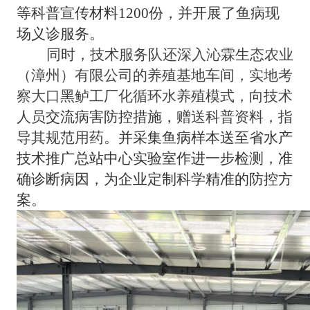
等
科普
宣传材料
1200份，
并
开展了
鱼
病现
场义诊服务。
同时
，技术服务队
还
深入沁霖生态农业
（漳州）有限公司的养殖基地车间，实地考
察大口黑鲈工厂化循环水养殖模式，向技术
人员
交流病害防控措施，
赠送科普资料，指
导其规范用药。
并
采集鱼病
样本送至省水
产
技
术推广
总站中心实验室作进一步检测，准
确诊断病因，为企业定制科学精准的防控方
案。