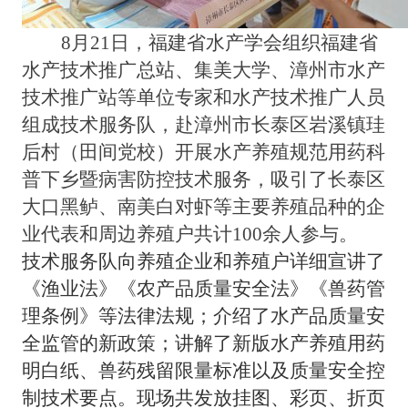
8月21日，
福建省水产学会组织
福建省
水产技术推广总
站、
集美大学、漳州市水产
技术推广站等单位专家和水产技术推广人员
组成技术服务队，赴漳州市长泰区岩溪镇珪
后村（田间党校）开展水产养殖规范用药科
普下乡暨病害防控技术服务
，
吸引了长泰区
大口黑鲈、南美白对虾等主要养殖品种的企
业代表和周边养殖户共计
100余人参与。
技术服务队
向养殖企业和养殖户详细宣讲了
《渔业法》《农产品质量安全法》《兽药管
理条例》等法律法规
；
介绍了水产品质量安
全监管的新政策
；
讲解了新版水产养殖用药
明白纸、兽药残留限量标准以及质量安全控
制技术要点。现场共发放挂图、彩页、折页